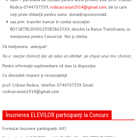
2016 MAI CLASA A VII A HU
Rodica-0744707559,
rodicacraciun2014@gmail.com
, de la care
veți primi chitanță pentru suma donată/sponsorizată.
2015
sau prin transfer bancar în contul acociației
2015 DECEMBRIE CLASA A VIII A RO
RO71BTRL00501205B38653XX, deschis la Banca Transilvania, cu
mențiunea: pentru Concursul Noi și chimia
2015 DECEMBRIE CLASA A VIII A HU
Vă mulțumesc anticipat!
2015 MAI RO
Nu e reacție chimică, dar ați adus un zâmbet pe chipul unui mic chimist.
2015 MAI HU
Pentru informații suplimentare vă stau la dispoziție
2014
Cu deosebit respect și recunoștință
2014 CLASA A VII A
prof. Crăciun Rodica, telefon: 0744707559, Email:
rodicacraciun2014@gmail.com
2014 CLASA A VIII A
2013
Înscrierea ELEVILOR participanți la Concurs
2013 CLASA A VII A
Formular înscriere participanți. AICI
2013 CLASA A VIII A