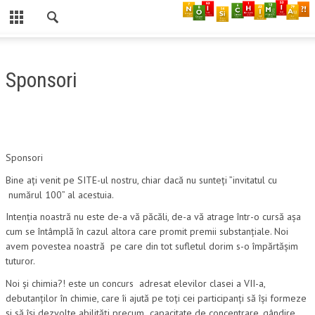
CLOSE
ISTORIC
Sponsori
REGULAMENT
COMISIE CONCURS
Sponsori
PROGRAM
Bine ați venit pe SITE-ul nostru, chiar dacă nu sunteți ”invitatul cu
SUBIECTE
numărul 100” al acestuia.
Intenția noastră nu este de-a vă păcăli, de-a vă atrage într-o cursă așa
2025 ETAPA JUDEȚEANĂ
cum se întâmplă în cazul altora care promit premii substanțiale. Noi
avem povestea noastră pe care din tot sufletul dorim s-o împărtășim
2024 ETAPA NAȚIONALĂ
tuturor.
2024 ETAPA JUDEȚEANĂ
Noi și chimia?! este un concurs adresat elevilor clasei a VII-a,
debutanților în chimie, care îi ajută pe toți cei participanți să își formeze
2023
și să își dezvolte abilități precum capacitate de concentrare, gândire