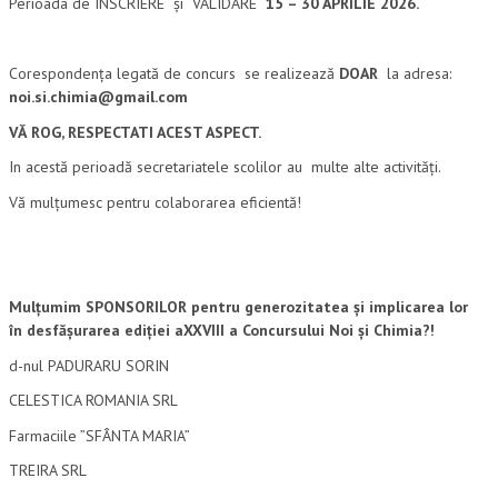
Perioada de INSCRIERE și VALIDARE
15 – 30 APRILIE 2026.
2012
2011
Corespondența legată de concurs se realizează
DOAR
la adresa:
2010
noi.si.chimia@gmail.com
VĂ ROG, RESPECTATI ACEST ASPECT.
2009
In acestă perioadă secretariatele scolilor au multe alte activități.
2007
Vă mulțumesc pentru colaborarea eficientă!
2006
REZULTATE
Mulțumim SPONSORILOR pentru generozitatea și implicarea lor
în desfășurarea ediției aXXVIII a Concursului Noi și Chimia?!
d-nul PADURARU SORIN
CELESTICA ROMANIA SRL
Farmaciile ”SFÂNTA MARIA”
TREIRA SRL