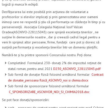
2022
logică și munca în echipă.
Desfășurarea lui este posibilă prin acțiunea de voluntariat a
2019
profesorilor si elevilor implicați și prin generozitatea unor oameni
inimoși care ne respectă și știu că performanța se clădesțe în timp și cu
2018
perseverență. Asociația Colegiului Național Iosif Vulcan
2017
Oradea(ASCNIVO-228115043) care sprijină excelența tinerilor , ne
susține în demersurile noastre , dar și creează cadrul legal pentru a
2017 MAI PROBA PRACTICA CLASA A VII A
veni în sprijinul altor persoane, firme, fundații care pot și doresc să
susțină performanța și excelența tinerilor într-un domeniu științific.
BAREM PROBA PRACTICĂ 2017
Numără-te și tu printre sponsorii Concursului nostru. Poți dona:
2017 MAI CLASA A VII A RO
Completând Formularul 230- donați 2% din impozitul reținut de
2017 MAI CLASA A VII A HU
statul roman, pentru anul 2021
D230_ASCNIVO_228115043.pdf
Sub formă de donație fizică folosind următorul formular
Contract
BAREM 2017
de donatie_persoana fizică_ASCNIVO_noi si chimia.docx
2016
Sub formă de sponsorizare folosind următorul formular
C_SPONSORIZARE_ASCNIVOR_NOI_SI_CHIMIA2018.doc
2016 DECEMBRIE CLASA A VIII A
Se pot face donații/sponsorizări:
2016 MAI CLASA A VII A RO
cash – persoana de contact pentru acest proiect este prof. Crăciun