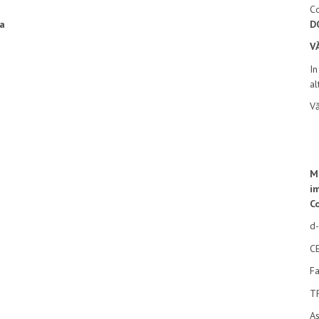
C
D
a
V
In
al
Vă
M
i
Co
d
C
F
T
As