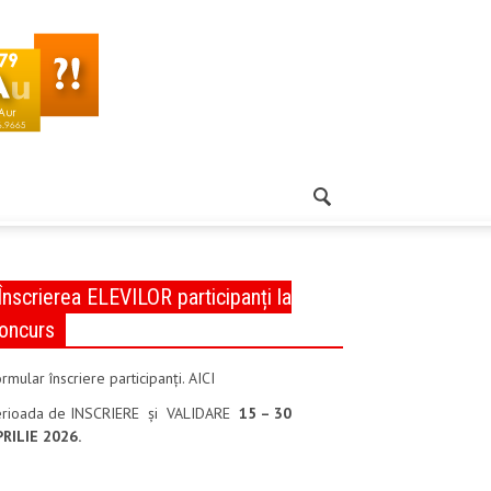
Înscrierea ELEVILOR participanți la
oncurs
rmular înscriere participanți. AICI
erioada de INSCRIERE și VALIDARE
15 – 30
PRILIE 2026.