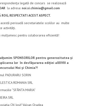
orespondența legată de concurs se realizează
OAR
la adresa:
noi.si.chimia@gmail.com
Ă ROG, RESPECTATI ACEST ASPECT.
 acestă perioadă secretariatele scolilor au multe
te activități.
 mulțumesc pentru colaborarea eficientă!
ulțumim SPONSORILOR pentru generozitatea și
mplicarea lor
în desfășurarea ediției aXXVIII a
ncursului Noi și Chimia?!
-nul PADURARU SORIN
ELESTICA ROMANIA SRL
armaciile ”SFÂNTA MARIA”
REIRA SRL
ociația CN Iosif Vulcan Oradea