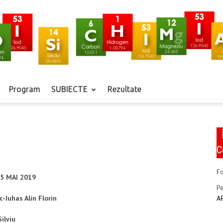
Program
SUBIECTE
Rezultate
C
Fo
/25 MAI 2019
P
A
-Iuhas Alin Florin
Silviu