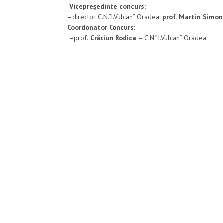
Vicepreşedinte concurs:
–
director C.N.”I.Vulcan” Oradea:
prof. Martin Simon
Coordonator Concurs:
–
prof.
Crăciun Rodica
– C.N.”I.Vulcan” Oradea